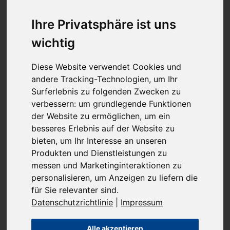
Datenerfassung auf dieser Website
Ihre Privatsphäre ist uns
Wer ist verantwortlich für die Datenerfassung
auf dieser Website?
wichtig
Die Datenverarbeitung auf dieser Website erfolgt
durch den Websitebetreiber. Dessen Kontaktdaten
Diese Website verwendet Cookies und
können Sie dem Abschnitt „Hinweis zur
andere Tracking-Technologien, um Ihr
Verantwortlichen Stelle“ in dieser
Surferlebnis zu folgenden Zwecken zu
Datenschutzerklärung entnehmen.
verbessern:
um grundlegende Funktionen
der Website zu ermöglichen
,
um ein
Wie erfassen wir Ihre Daten?
besseres Erlebnis auf der Website zu
Ihre Daten werden zum einen dadurch erhoben, dass
bieten
,
um Ihr Interesse an unseren
Sie uns diese mitteilen. Hierbei kann es sich z. B. um
Produkten und Dienstleistungen zu
Daten handeln, die Sie in ein Kontaktformular eingeben.
messen und Marketinginteraktionen zu
Andere Daten werden automatisch oder nach Ihrer
personalisieren
,
um Anzeigen zu liefern die
Einwilligung beim Besuch der Website durch unsere IT-
für Sie relevanter sind
.
Systeme erfasst. Das sind vor allem technische Daten
Datenschutzrichtlinie
|
Impressum
(z. B. Internetbrowser, Betriebssystem oder Uhrzeit
des Seitenaufrufs). Die Erfassung dieser Daten erfolgt
Alle akzeptieren